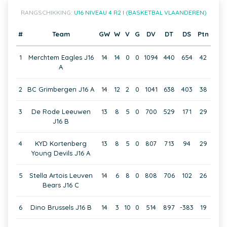
RANGSCHIKKING:
U16 NIVEAU 4 R2 I (BASKETBAL VLAANDEREN)
#
Team
GW
W
V
G
DV
DT
DS
Ptn
1
Merchtem Eagles J16
14
14
0
0
1094
440
654
42
A
2
BC Grimbergen J16 A
14
12
2
0
1041
638
403
38
3
De Rode Leeuwen
13
8
5
0
700
529
171
29
J16 B
4
KYD Kortenberg
13
8
5
0
807
713
94
29
Young Devils J16 A
5
Stella Artois Leuven
14
6
8
0
808
706
102
26
Bears J16 C
6
Dino Brussels J16 B
14
3
10
0
514
897
-383
19