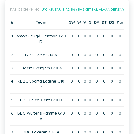
RANGSCHIKKING:
U10 NIVEAU 4 R2 B6 (BASKETBAL VLAANDEREN)
#
Team
GW
W
V
G
DV
DT
DS
Ptn
1
Amon Jeugd Gentson G10
0
0
0
0
0
0
0
0
D
2
B.B.C. Zele G10 A
0
0
0
0
0
0
0
0
3
Tigers Evergem G10 A
0
0
0
0
0
0
0
0
4
KBBC Sparta Laarne G10
0
0
0
0
0
0
0
0
B
5
BBC Falco Gent G10 D
0
0
0
0
0
0
0
0
6
BBC Wuitens Hamme G10
0
0
0
0
0
0
0
0
A
7
BBC Lokeren G10 A
0
0
0
0
0
0
0
0