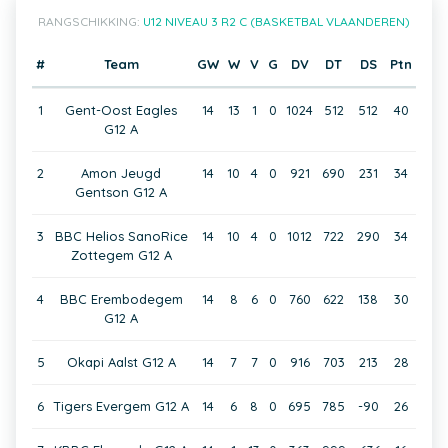
RANGSCHIKKING:
U12 NIVEAU 3 R2 C (BASKETBAL VLAANDEREN)
#
Team
GW
W
V
G
DV
DT
DS
Ptn
1
Gent-Oost Eagles
14
13
1
0
1024
512
512
40
G12 A
2
Amon Jeugd
14
10
4
0
921
690
231
34
Gentson G12 A
3
BBC Helios SanoRice
14
10
4
0
1012
722
290
34
Zottegem G12 A
4
BBC Erembodegem
14
8
6
0
760
622
138
30
G12 A
5
Okapi Aalst G12 A
14
7
7
0
916
703
213
28
6
Tigers Evergem G12 A
14
6
8
0
695
785
-90
26