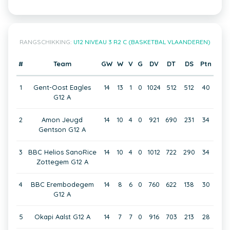
RANGSCHIKKING:
U12 NIVEAU 3 R2 C (BASKETBAL VLAANDEREN)
#
Team
GW
W
V
G
DV
DT
DS
Ptn
1
Gent-Oost Eagles
14
13
1
0
1024
512
512
40
G12 A
2
Amon Jeugd
14
10
4
0
921
690
231
34
Gentson G12 A
3
BBC Helios SanoRice
14
10
4
0
1012
722
290
34
Zottegem G12 A
4
BBC Erembodegem
14
8
6
0
760
622
138
30
G12 A
5
Okapi Aalst G12 A
14
7
7
0
916
703
213
28