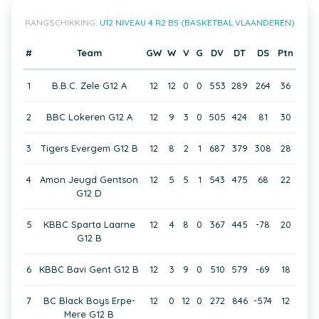
RANGSCHIKKING:
U12 NIVEAU 4 R2 B5 (BASKETBAL VLAANDEREN)
#
Team
GW
W
V
G
DV
DT
DS
Ptn
1
B.B.C. Zele G12 A
12
12
0
0
553
289
264
36
2
BBC Lokeren G12 A
12
9
3
0
505
424
81
30
3
Tigers Evergem G12 B
12
8
2
1
687
379
308
28
4
Amon Jeugd Gentson
12
5
5
1
543
475
68
22
G12 D
5
KBBC Sparta Laarne
12
4
8
0
367
445
-78
20
G12 B
6
KBBC Bavi Gent G12 B
12
3
9
0
510
579
-69
18
7
BC Black Boys Erpe-
12
0
12
0
272
846
-574
12
Mere G12 B