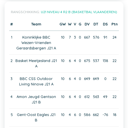
RANGSCHIKKING:
U21 NIVEAU 4 R2 B (BASKETBAL VLAANDEREN)
#
Team
GW
W
V
G
DV
DT
DS
Ptn
1
Koninklijke BBC
10
7
3
0
667
576
91
24
Wezen-Vrienden
Geraardsbergen J21 A
2
Basket Meetjesland J21
10
6
4
0
675
537
138
22
A
3
BBC CSS Outdoor
10
6
4
0
649
649
0
22
Living Ninove J21 A
4
Amon Jeugd Gentson
10
6
4
0
612
563
49
22
J21 B
5
Gent-Oost Eagles J21
10
4
6
0
586
662
-76
18
B