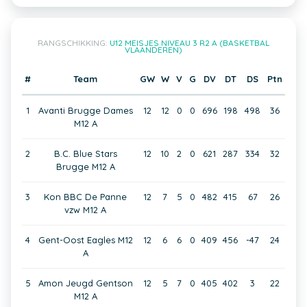
RANGSCHIKKING:
U12 MEISJES NIVEAU 3 R2 A (BASKETBAL
VLAANDEREN)
#
Team
GW
W
V
G
DV
DT
DS
Ptn
1
Avanti Brugge Dames
12
12
0
0
696
198
498
36
M12 A
2
B.C. Blue Stars
12
10
2
0
621
287
334
32
Brugge M12 A
3
Kon BBC De Panne
12
7
5
0
482
415
67
26
vzw M12 A
4
Gent-Oost Eagles M12
12
6
6
0
409
456
-47
24
A
5
Amon Jeugd Gentson
12
5
7
0
405
402
3
22
M12 A