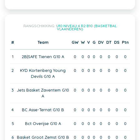
RANGSCHIKKING:
U10 NIVEAU 4 R2 B10 (BASKETBAL
VLAANDEREN)
#
Team
GW
W
V
G
DV
DT
DS
Ptn
1
2B|SAFE Tienen G10 A
0
0
0
0
0
0
0
0
2
KYD Kortenberg Young
0
0
0
0
0
0
0
0
Devils G10 A
3
Jets Basket Zaventem G10
0
0
0
0
0
0
0
0
A
4
BC Asse-Ternat G10 B
0
0
0
0
0
0
0
0
5
Bct Overijse G10 A
0
0
0
0
0
0
0
0
6
Basket Groot Zemst G10 B
0
0
0
0
0
0
0
0