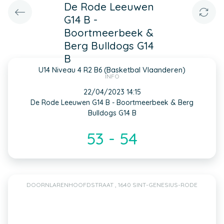
De Rode Leeuwen
G14 B -
Boortmeerbeek &
Berg Bulldogs G14
B
U14 Niveau 4 R2 B6 (Basketbal Vlaanderen)
INFO
22/04/2023 14:15
De Rode Leeuwen G14 B - Boortmeerbeek & Berg
Bulldogs G14 B
53 - 54
DOORNLARENHOOFDSTRAAT , 1640 SINT-GENESIUS-RODE