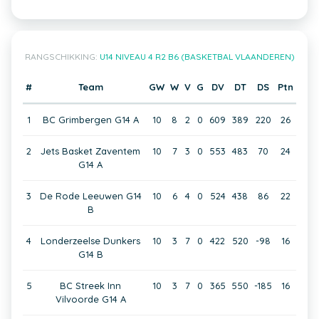
RANGSCHIKKING:
U14 NIVEAU 4 R2 B6 (BASKETBAL VLAANDEREN)
#
Team
GW
W
V
G
DV
DT
DS
Ptn
1
BC Grimbergen G14 A
10
8
2
0
609
389
220
26
2
Jets Basket Zaventem
10
7
3
0
553
483
70
24
G14 A
3
De Rode Leeuwen G14
10
6
4
0
524
438
86
22
B
4
Londerzeelse Dunkers
10
3
7
0
422
520
-98
16
G14 B
5
BC Streek Inn
10
3
7
0
365
550
-185
16
Vilvoorde G14 A