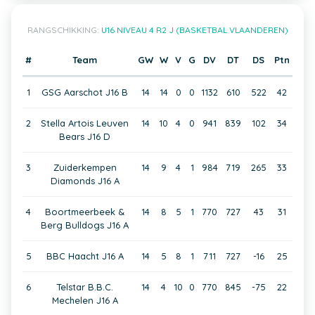
RANGSCHIKKING:
U16 NIVEAU 4 R2 J (BASKETBAL VLAANDEREN)
#
Team
GW
W
V
G
DV
DT
DS
Ptn
1
GSG Aarschot J16 B
14
14
0
0
1132
610
522
42
2
Stella Artois Leuven
14
10
4
0
941
839
102
34
Bears J16 D
3
Zuiderkempen
14
9
4
1
984
719
265
33
Diamonds J16 A
4
Boortmeerbeek &
14
8
5
1
770
727
43
31
Berg Bulldogs J16 A
5
BBC Haacht J16 A
14
5
8
1
711
727
-16
25
6
Telstar B.B.C.
14
4
10
0
770
845
-75
22
Mechelen J16 A