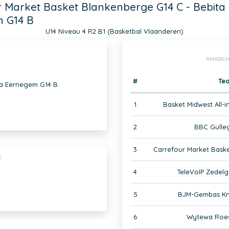
 Market Basket Blankenberge G14 C - Bebita
 G14 B
U14 Niveau 4 R2 B1 (Basketbal Vlaanderen)
RANGSCH
#
Te
ta Eernegem G14 B
1
Basket Midwest All-i
2
BBC Gulle
3
Carrefour Market Bask
E
4
TeleVoIP Zedelg
5
BJM-Gembas Kne
6
Wytewa Roes