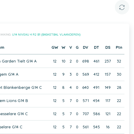
IKKING:
U14 NIVEAU 4 R2 B1 (BASKETBAL VLAANDEREN)
am
GW
W
V
G
DV
DT
DS
Ptn
n Garden Tielt G14 A
12
10
2
0
698
461
237
32
gem G14 A
12
9
3
0
569
412
157
30
et Blankenberge G14 C
12
8
4
0
640
491
149
28
em Lions G14 B
12
5
7
0
571
454
117
22
sselare G14 C
12
5
7
0
707
586
121
22
elare G14 C
12
5
7
0
561
545
16
22