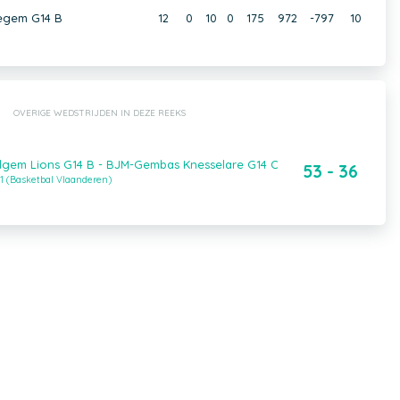
egem G14 B
12
0
10
0
175
972
-797
10
OVERIGE WEDSTRIJDEN IN DEZE REEKS
lgem Lions G14 B - BJM-Gembas Knesselare G14 C
53 - 36
1 (Basketbal Vlaanderen)