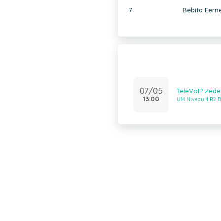
7
Bebita Eern
07/05
TeleVoIP Zede
13:00
U14 Niveau 4 R2 B