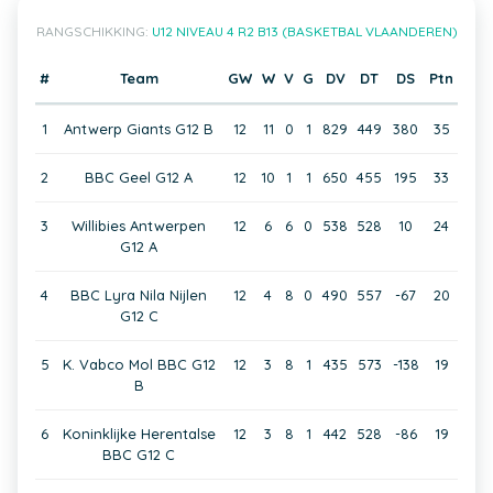
RANGSCHIKKING:
U12 NIVEAU 4 R2 B13 (BASKETBAL VLAANDEREN)
#
Team
GW
W
V
G
DV
DT
DS
Ptn
1
Antwerp Giants G12 B
12
11
0
1
829
449
380
35
2
BBC Geel G12 A
12
10
1
1
650
455
195
33
3
Willibies Antwerpen
12
6
6
0
538
528
10
24
G12 A
4
BBC Lyra Nila Nijlen
12
4
8
0
490
557
-67
20
G12 C
5
K. Vabco Mol BBC G12
12
3
8
1
435
573
-138
19
B
6
Koninklijke Herentalse
12
3
8
1
442
528
-86
19
BBC G12 C