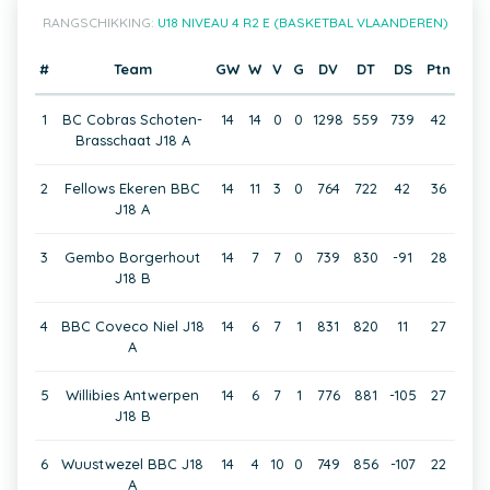
RANGSCHIKKING:
U18 NIVEAU 4 R2 E (BASKETBAL VLAANDEREN)
#
Team
GW
W
V
G
DV
DT
DS
Ptn
1
BC Cobras Schoten-
14
14
0
0
1298
559
739
42
Brasschaat J18 A
2
Fellows Ekeren BBC
14
11
3
0
764
722
42
36
J18 A
3
Gembo Borgerhout
14
7
7
0
739
830
-91
28
J18 B
4
BBC Coveco Niel J18
14
6
7
1
831
820
11
27
A
5
Willibies Antwerpen
14
6
7
1
776
881
-105
27
J18 B
6
Wuustwezel BBC J18
14
4
10
0
749
856
-107
22
A