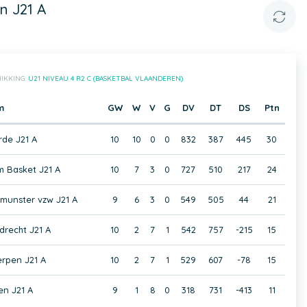
n J21 A
IKKING:
U21 NIVEAU 4 R2 C (BASKETBAL VLAANDEREN)
m
GW
W
V
G
DV
DT
DS
Ptn
de J21 A
10
10
0
0
832
387
445
30
 Basket J21 A
10
7
3
0
727
510
217
24
unster vzw J21 A
9
6
3
0
549
505
44
21
drecht J21 A
10
2
7
1
542
757
-215
15
erpen J21 A
10
2
7
1
529
607
-78
15
n J21 A
9
1
8
0
318
731
-413
11