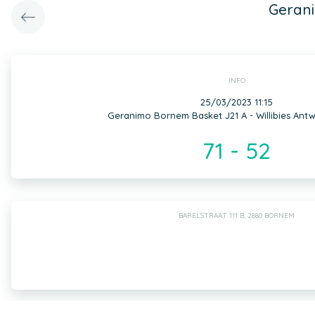
Gerani
INFO
25/03/2023 11:15
Geranimo Bornem Basket J21 A - Willibies Ant
71 - 52
BARELSTRAAT 111 B, 2880 BORNEM