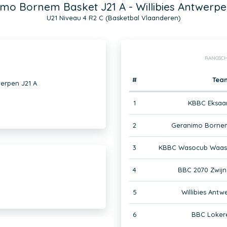
mo Bornem Basket J21 A - Willibies Antwerpe
U21 Niveau 4 R2 C (Basketbal Vlaanderen)
RANGSCH
#
Tea
werpen J21 A
1
KBBC Eksaar
2
Geranimo Bornem
3
KBBC Wasocub Waasm
4
BBC 2070 Zwijn
5
Willibies Antw
6
BBC Lokere