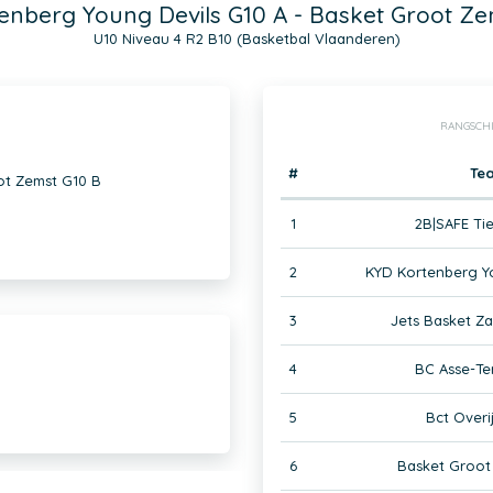
enberg Young Devils G10 A - Basket Groot Ze
U10 Niveau 4 R2 B10 (Basketbal Vlaanderen)
RANGSCH
#
Te
ot Zemst G10 B
1
2B|SAFE Ti
2
KYD Kortenberg Yo
3
Jets Basket Z
4
BC Asse-Te
5
Bct Overi
6
Basket Groot