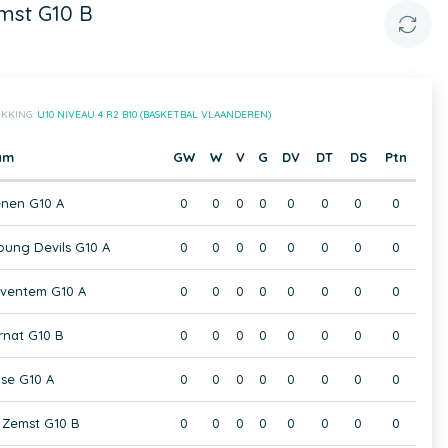
mst G10 B
IKKING:
U10 NIVEAU 4 R2 B10 (BASKETBAL VLAANDEREN)
am
GW
W
V
G
DV
DT
DS
Ptn
enen G10 A
0
0
0
0
0
0
0
0
ung Devils G10 A
0
0
0
0
0
0
0
0
aventem G10 A
0
0
0
0
0
0
0
0
rnat G10 B
0
0
0
0
0
0
0
0
jse G10 A
0
0
0
0
0
0
0
0
 Zemst G10 B
0
0
0
0
0
0
0
0