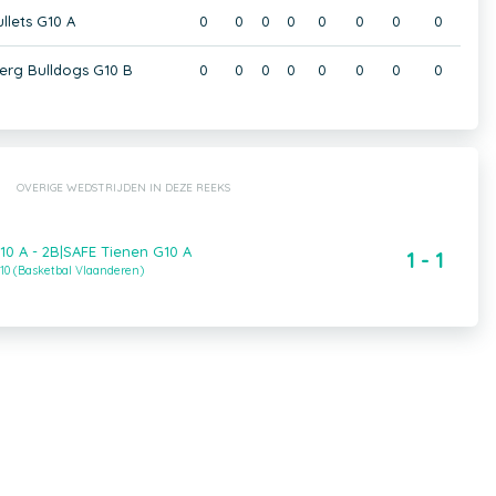
lets G10 A
0
0
0
0
0
0
0
0
erg Bulldogs G10 B
0
0
0
0
0
0
0
0
OVERIGE WEDSTRIJDEN IN DEZE REEKS
10 A - 2B|SAFE Tienen G10 A
1 - 1
10 (Basketbal Vlaanderen)