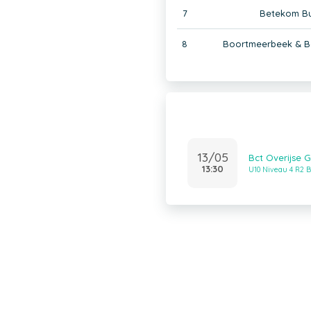
7
Betekom Bul
8
Boortmeerbeek & B
13/05
Bct Overijse G
13:30
U10 Niveau 4 R2 B