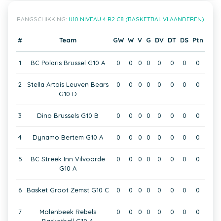
RANGSCHIKKING:
U10 NIVEAU 4 R2 C8 (BASKETBAL VLAANDEREN)
#
Team
GW
W
V
G
DV
DT
DS
Ptn
1
BC Polaris Brussel G10 A
0
0
0
0
0
0
0
0
2
Stella Artois Leuven Bears
0
0
0
0
0
0
0
0
G10 D
3
Dino Brussels G10 B
0
0
0
0
0
0
0
0
4
Dynamo Bertem G10 A
0
0
0
0
0
0
0
0
5
BC Streek Inn Vilvoorde
0
0
0
0
0
0
0
0
G10 A
6
Basket Groot Zemst G10 C
0
0
0
0
0
0
0
0
7
Molenbeek Rebels
0
0
0
0
0
0
0
0