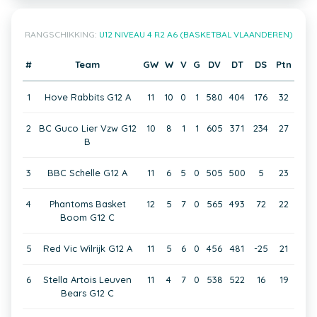
RANGSCHIKKING:
U12 NIVEAU 4 R2 A6 (BASKETBAL VLAANDEREN)
#
Team
GW
W
V
G
DV
DT
DS
Ptn
1
Hove Rabbits G12 A
11
10
0
1
580
404
176
32
2
BC Guco Lier Vzw G12
10
8
1
1
605
371
234
27
B
3
BBC Schelle G12 A
11
6
5
0
505
500
5
23
4
Phantoms Basket
12
5
7
0
565
493
72
22
Boom G12 C
5
Red Vic Wilrijk G12 A
11
5
6
0
456
481
-25
21
6
Stella Artois Leuven
11
4
7
0
538
522
16
19
Bears G12 C