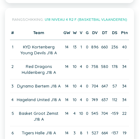
RANGSCHIKKING:
U18 NIVEAU 4 R2 F (BASKETBAL VLAANDEREN)
#
Team
GW
W
V
G
DV
DT
DS
Ptn
1
KYD Kortenberg
14
13
1
0
896
660
236
40
Young Devils J18 A
2
Red Dragons
14
10
4
0
758
580
178
34
Huldenberg J18 A
3
Dynamo Bertem J18 A
14
10
4
0
704
647
57
34
4
Hageland United J18 A
14
10
4
0
749
637
112
34
5
Basket Groot Zemst
14
4
10
0
545
704
-159
22
J18 A
6
Tigers Halle J18 A
14
3
8
1
527
664
-137
19