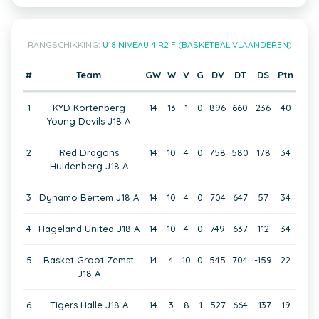
RANGSCHIKKING:
U18 NIVEAU 4 R2 F (BASKETBAL VLAANDEREN)
#
Team
GW
W
V
G
DV
DT
DS
Ptn
1
KYD Kortenberg
14
13
1
0
896
660
236
40
Young Devils J18 A
2
Red Dragons
14
10
4
0
758
580
178
34
Huldenberg J18 A
3
Dynamo Bertem J18 A
14
10
4
0
704
647
57
34
4
Hageland United J18 A
14
10
4
0
749
637
112
34
5
Basket Groot Zemst
14
4
10
0
545
704
-159
22
J18 A
6
Tigers Halle J18 A
14
3
8
1
527
664
-137
19