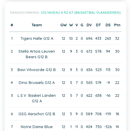
RANGSCHIKKING:
U12 NIVEAU 4 R2 A7 (BASKETBAL VLAANDEREN)
#
Team
GW
W
V
G
DV
DT
DS
Ptn
1
Tigers Halle G12 A
12
10
2
0
696
433
263
32
2
Stella Artois Leuven
12
9
3
0
672
578
94
30
Bears G12 B
3
Bavi Vilvoorde G12 B
12
9
3
0
636
523
113
30
4
Dino Brussels G12 A
12
5
7
0
565
574
-9
22
5
L.S.V. Basket Landen
12
5
7
0
622
638
-16
22
G12 A
6
GSG Aarschot G12 B
12
3
9
0
589
708
-119
18
7
Notre Dame Blue
12
1
11
0
404
730
-326
14