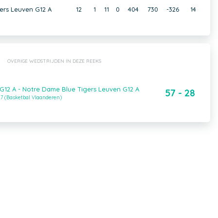
ers Leuven G12 A
12
1
11
0
404
730
-326
14
OVERIGE WEDSTRIJDEN IN DEZE REEKS
 G12 A - Notre Dame Blue Tigers Leuven G12 A
57 - 28
7 (Basketbal Vlaanderen)