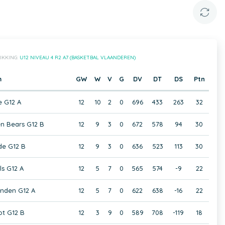
IKKING:
U12 NIVEAU 4 R2 A7 (BASKETBAL VLAANDEREN)
m
GW
W
V
G
DV
DT
DS
Ptn
e G12 A
12
10
2
0
696
433
263
32
en Bears G12 B
12
9
3
0
672
578
94
30
de G12 B
12
9
3
0
636
523
113
30
ls G12 A
12
5
7
0
565
574
-9
22
anden G12 A
12
5
7
0
622
638
-16
22
t G12 B
12
3
9
0
589
708
-119
18