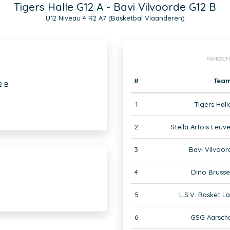
Tigers Halle G12 A - Bavi Vilvoorde G12 B
U12 Niveau 4 R2 A7 (Basketbal Vlaanderen)
RANGSCH
#
Tea
2 B
1
Tigers Hall
2
Stella Artois Leuv
3
Bavi Vilvoor
4
Dino Brusse
5
L.S.V. Basket L
6
GSG Aarscho