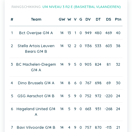
RANGSCHIKKING:
U14 NIVEAU 3 R2 E (BASKETBAL VLAANDEREN)
#
Team
GW
W
V
G
DV
DT
DS
Ptn
1
Bct Overijse G14 A
14
13
1
0
949
480
469
40
2
Stella Artois Leuven
14
12
2
0
1136
533
603
38
Bears G14 B
3
BC Machelen-Diegem
14
9
5
0
905
824
81
32
G14 A
4
Dino Brussels G14 A
14
8
6
0
767
698
69
30
5
GSG Aarschot G14 B
14
5
9
0
752
972
-220
24
6
Hageland United G14
14
5
9
0
663
931
-268
24
A
7
Bavi Vilvoorde G14 B
14
4
9
0
757
870
-113
21