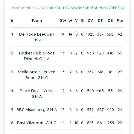
RANGSCHIKKING:
U14 NIVEAU 4 R2 A6 (BASKETBAL VLAANDEREN)
#
Team
GW
W
V
G
DV
DT
DS
Ptn
1
De Rode Leeuwen
14
14
0
0
1025
367
658
42
G14 A
2
Basket Club Groot
13
11
2
0
930
520
410
35
Dilbeek G14 A
3
Stella Artois Leuven
13
7
6
0
632
616
16
27
Bears G14 C
4
Black Devils Vorst
12
6
6
0
540
485
55
24
G14 A
5
BBC Alsemberg G14 A
13
6
6
0
537
657
-120
24
6
Bavi Vilvoorde G14 C
14
4
10
0
625
864
-239
22