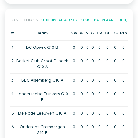
RANGSCHIKKING:
U10 NIVEAU 4 R2 C7 (BASKETBAL VLAANDEREN)
#
Team
GW
W
V
G
DV
DT
DS
Ptn
1
BC Opwijk G10 B
0
0
0
0
0
0
0
0
2
Basket Club Groot Dilbeek
0
0
0
0
0
0
0
0
G10 A
3
BBC Alsemberg G10 A
0
0
0
0
0
0
0
0
4
Londerzeelse Dunkers G10
0
0
0
0
0
0
0
0
B
5
De Rode Leeuwen G10 A
0
0
0
0
0
0
0
0
6
Onderons Grembergen
0
0
0
0
0
0
0
0
G10 B