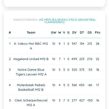
RANGSCHIKKING:
U12 MEISJES NIVEAU 3 R2 D (BASKETBAL
VLAANDEREN)
#
Team
GW
W
V
G
DV
DT
DS
Ptn
1
K. Vabco Mol BBC M12
10
9
1
0
347
134
213
28
A
2
Hageland United M12 B
10
7
1
0
499
223
276
22
3
Notre Dame Blue
10
5
3
0
320
373
-53
18
Tigers Leuven M12 A
4
Molenbeek Rebels
10
4
5
0
364
430
-66
17
Basketball M12 B
5
Clem Scherpenheuvel
10
3
7
0
277
427
-150
16
M12 A