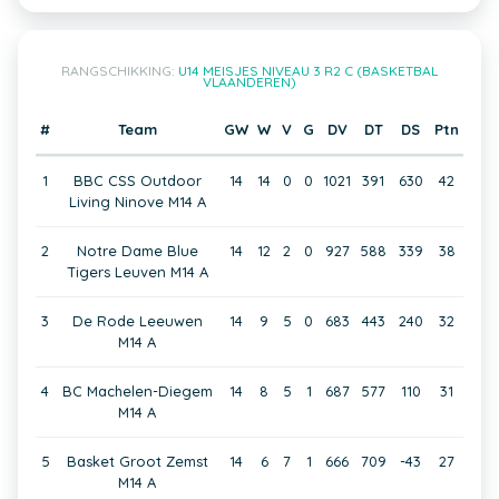
RANGSCHIKKING:
U14 MEISJES NIVEAU 3 R2 C (BASKETBAL
VLAANDEREN)
#
Team
GW
W
V
G
DV
DT
DS
Ptn
1
BBC CSS Outdoor
14
14
0
0
1021
391
630
42
Living Ninove M14 A
2
Notre Dame Blue
14
12
2
0
927
588
339
38
Tigers Leuven M14 A
3
De Rode Leeuwen
14
9
5
0
683
443
240
32
M14 A
4
BC Machelen-Diegem
14
8
5
1
687
577
110
31
M14 A
5
Basket Groot Zemst
14
6
7
1
666
709
-43
27
M14 A