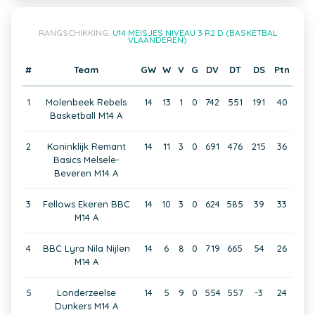
RANGSCHIKKING:
U14 MEISJES NIVEAU 3 R2 D (BASKETBAL
VLAANDEREN)
#
Team
GW
W
V
G
DV
DT
DS
Ptn
1
Molenbeek Rebels
14
13
1
0
742
551
191
40
Basketball M14 A
2
Koninklijk Remant
14
11
3
0
691
476
215
36
Basics Melsele-
Beveren M14 A
3
Fellows Ekeren BBC
14
10
3
0
624
585
39
33
M14 A
4
BBC Lyra Nila Nijlen
14
6
8
0
719
665
54
26
M14 A
5
Londerzeelse
14
5
9
0
554
557
-3
24
Dunkers M14 A