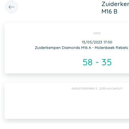
Zuiderke
M16 B
INFO
13/05/2023 17:00
Zuiderkempen Diamonds M16 A - Molenbeek Rebels 
58 - 35
INDUSTRIEPARK 3 , 2235 HULSHOUT