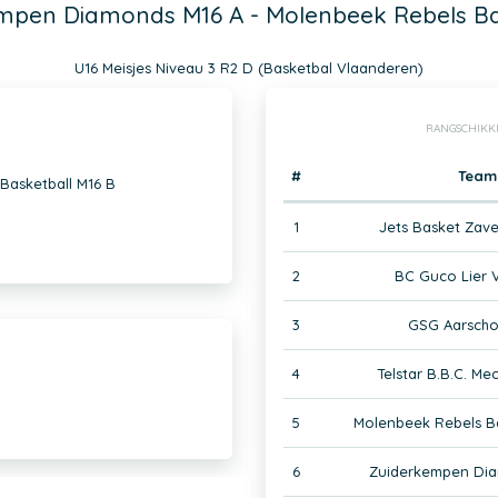
mpen Diamonds M16 A - Molenbeek Rebels Ba
U16 Meisjes Niveau 3 R2 D (Basketbal Vlaanderen)
RANGSCHIKK
#
Team
Basketball M16 B
1
Jets Basket Zav
2
BC Guco Lier 
3
GSG Aarscho
4
Telstar B.B.C. Me
5
Molenbeek Rebels Ba
6
Zuiderkempen Dia