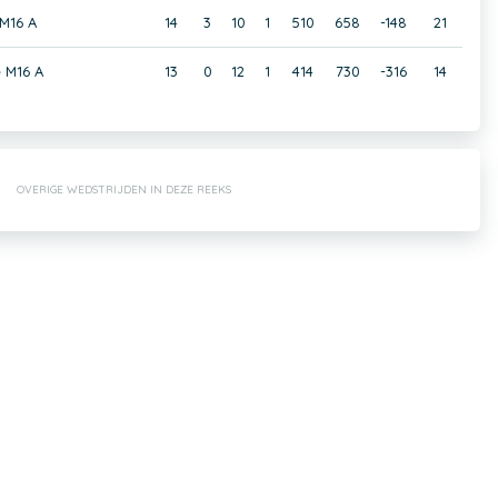
M16 A
14
3
10
1
510
658
-148
21
e M16 A
13
0
12
1
414
730
-316
14
OVERIGE WEDSTRIJDEN IN DEZE REEKS