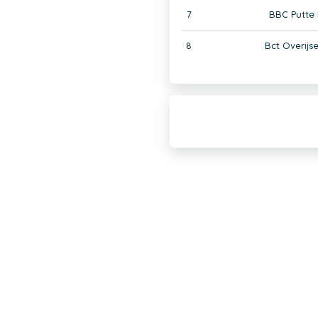
7
BBC Putte 
8
Bct Overijs