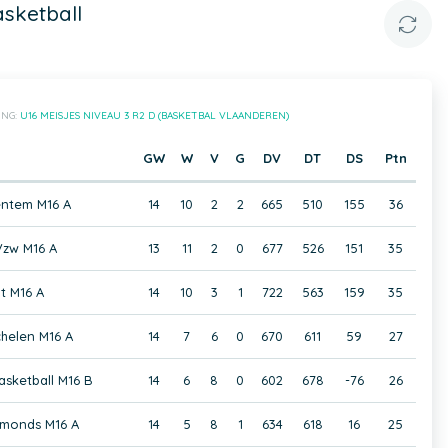
sketball
ING:
U16 MEISJES NIVEAU 3 R2 D (BASKETBAL VLAANDEREN)
GW
W
V
G
DV
DT
DS
Ptn
entem M16 A
14
10
2
2
665
510
155
36
Vzw M16 A
13
11
2
0
677
526
151
35
t M16 A
14
10
3
1
722
563
159
35
chelen M16 A
14
7
6
0
670
611
59
27
sketball M16 B
14
6
8
0
602
678
-76
26
monds M16 A
14
5
8
1
634
618
16
25