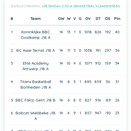
RANGSCHIKKING:
U18 NIVEAU 2 R2 A (BASKETBAL VLAANDEREN)
#
Team
GW
W
V
G
DV
DT
DS
Ptn
1
Koninklijke BBC
14
13
1
0
1018
826
192
40
Oostkamp J18 A
2
BC Asse-Ternat J18 A
14
11
3
0
1038
741
297
36
3
Elite Academy
14
10
4
0
1071
912
159
34
Antwerp J18 A
4
Titans Basketball
14
8
5
1
895
859
36
31
Bonheiden J18 A
5
BBC Falco Gent J18 B
14
6
8
0
827
916
-89
26
6
Bobcat Wielsbeke J18
14
4
9
1
857
947
-90
23
A