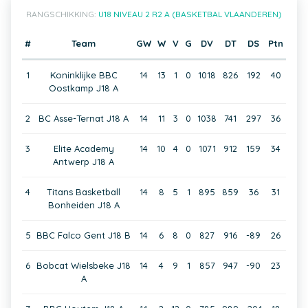
RANGSCHIKKING:
U18 NIVEAU 2 R2 A (BASKETBAL VLAANDEREN)
#
Team
GW
W
V
G
DV
DT
DS
Ptn
1
Koninklijke BBC
14
13
1
0
1018
826
192
40
Oostkamp J18 A
2
BC Asse-Ternat J18 A
14
11
3
0
1038
741
297
36
3
Elite Academy
14
10
4
0
1071
912
159
34
Antwerp J18 A
4
Titans Basketball
14
8
5
1
895
859
36
31
Bonheiden J18 A
5
BBC Falco Gent J18 B
14
6
8
0
827
916
-89
26
6
Bobcat Wielsbeke J18
14
4
9
1
857
947
-90
23
A