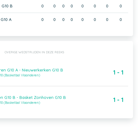
 G10 B
0
0
0
0
0
0
0
0
 G10 A
0
0
0
0
0
0
0
0
OVERIGE WEDSTRIJDEN IN DEZE REEKS
en G10 A - Nieuwerkerken G10 B
1 - 1
10 (Basketbal Vlaanderen)
n G10 B - Basket Zonhoven G10 B
1 - 1
10 (Basketbal Vlaanderen)