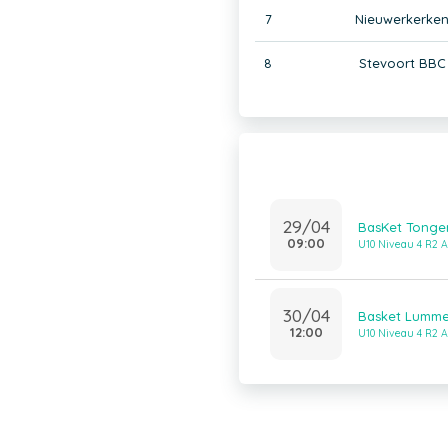
7
Nieuwerkerken
8
Stevoort BBC
29/04
BasKet Tonger
09:00
U10 Niveau 4 R2 A
30/04
Basket Lumme
12:00
U10 Niveau 4 R2 A