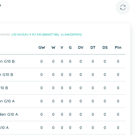
A
IKKING:
U10 NIVEAU 4 R2 A10 (BASKETBAL VLAANDEREN)
GW
W
V
G
DV
DT
DS
Ptn
n G10 B
0
0
0
0
0
0
0
0
 G10 B
0
0
0
0
0
0
0
0
10 B
0
0
0
0
0
0
0
0
n G10 A
0
0
0
0
0
0
0
0
den G10 A
0
0
0
0
0
0
0
0
G10 A
0
0
0
0
0
0
0
0