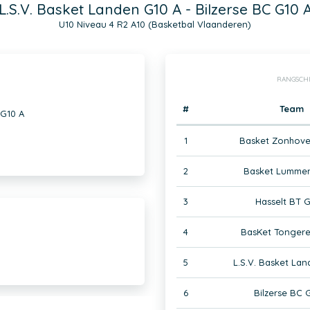
L.S.V. Basket Landen G10 A - Bilzerse BC G10 
U10 Niveau 4 R2 A10 (Basketbal Vlaanderen)
RANGSCH
#
Team
 G10 A
1
Basket Zonhove
2
Basket Lummen
3
Hasselt BT G
4
BasKet Tongere
5
L.S.V. Basket Lan
6
Bilzerse BC 