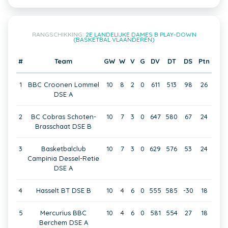
RANGSCHIKKING:
2E LANDELIJKE DAMES B PLAY-DOWN
(BASKETBAL VLAANDEREN)
#
Team
GW
W
V
G
DV
DT
DS
Ptn
1
BBC Croonen Lommel
10
8
2
0
611
513
98
26
DSE A
2
BC Cobras Schoten-
10
7
3
0
647
580
67
24
Brasschaat DSE B
3
Basketbalclub
10
7
3
0
629
576
53
24
Campinia Dessel-Retie
DSE A
4
Hasselt BT DSE B
10
4
6
0
555
585
-30
18
5
Mercurius BBC
10
4
6
0
581
554
27
18
Berchem DSE A