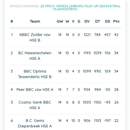
RANGSCHIKKING:
2E PROV. HEREN LIMBURG PLAY-UP (BASKETBAL
VLAANDEREN)
#
Team
GW
W
V
G
DV
DT
DS
Ptn
1
KBBC Zolder vzw
14
14
0
0
1221
784
437
42
HSE B
2
BC Maasmechelen
14
10
4
0
1195
1039
156
34
HSE A
3
BBC Optima
14
10
4
0
1099
990
109
34
Tessenderlo HSE B
4
Peer BBC vzw HSE A
14
7
7
0
954
984
-30
28
5
Cosmo Genk BBC
14
6
8
0
1005
1100
-95
26
HSE A
6
B.C. Gems
14
4
10
0
906
1103
-197
22
Diepenbeek HSE A