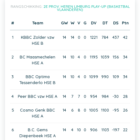
RANGSCHIKKING:
2E PROV. HEREN LIMBURG PLAY-UP (BASKETBAL
VLAANDEREN)
#
Team
GW
W
V
G
DV
DT
DS
Ptn
1
KBBC Zolder vzw
14
14
0
0
1221
784
437
42
HSE B
2
BC Maasmechelen
14
10
4
0
1195
1039
156
34
HSE A
3
BBC Optima
14
10
4
0
1099
990
109
34
Tessenderlo HSE B
4
Peer BBC vzw HSE A
14
7
7
0
954
984
-30
28
5
Cosmo Genk BBC
14
6
8
0
1005
1100
-95
26
HSE A
6
B.C. Gems
14
4
10
0
906
1103
-197
22
Diepenbeek HSE A