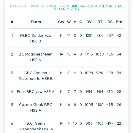
RANGSCHIKKING:
2E PROV. HEREN LIMBURG PLAY-UP (BASKETBAL
VLAANDEREN)
#
Team
GW
W
V
G
DV
DT
DS
Ptn
1
KBBC Zolder vzw
14
14
0
0
1221
784
437
42
HSE B
2
BC Maasmechelen
14
10
4
0
1195
1039
156
34
HSE A
3
BBC Optima
14
10
4
0
1099
990
109
34
Tessenderlo HSE B
4
Peer BBC vzw HSE A
14
7
7
0
954
984
-30
28
5
Cosmo Genk BBC
14
6
8
0
1005
1100
-95
26
HSE A
6
B.C. Gems
14
4
10
0
906
1103
-197
22
Diepenbeek HSE A