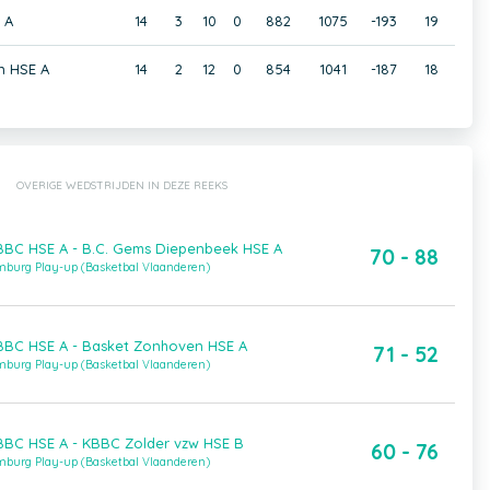
 A
14
3
10
0
882
1075
-193
19
n HSE A
14
2
12
0
854
1041
-187
18
OVERIGE WEDSTRIJDEN IN DEZE REEKS
BC HSE A - B.C. Gems Diepenbeek HSE A
70 - 88
imburg Play-up (Basketbal Vlaanderen)
BC HSE A - Basket Zonhoven HSE A
71 - 52
imburg Play-up (Basketbal Vlaanderen)
BC HSE A - KBBC Zolder vzw HSE B
60 - 76
imburg Play-up (Basketbal Vlaanderen)