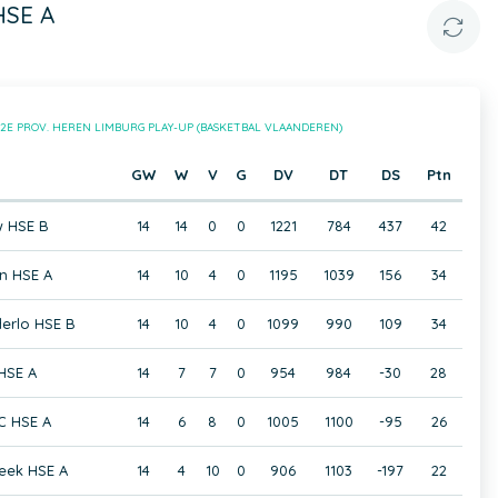
HSE A
2E PROV. HEREN LIMBURG PLAY-UP (BASKETBAL VLAANDEREN)
GW
W
V
G
DV
DT
DS
Ptn
w HSE B
14
14
0
0
1221
784
437
42
n HSE A
14
10
4
0
1195
1039
156
34
erlo HSE B
14
10
4
0
1099
990
109
34
HSE A
14
7
7
0
954
984
-30
28
 HSE A
14
6
8
0
1005
1100
-95
26
eek HSE A
14
4
10
0
906
1103
-197
22