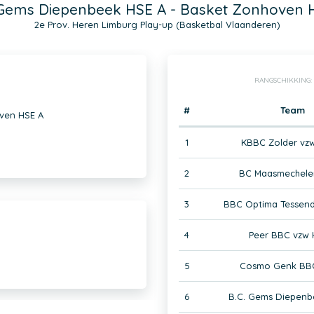
 Gems Diepenbeek HSE A - Basket Zonhoven 
2e Prov. Heren Limburg Play-up (Basketbal Vlaanderen)
RANGSCHIKKING:
#
Team
ven HSE A
1
KBBC Zolder vz
2
BC Maasmechele
3
BBC Optima Tessend
4
Peer BBC vzw 
5
Cosmo Genk BBC
6
B.C. Gems Diepenb