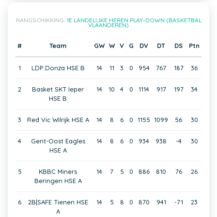
RANGSCHIKKING:
1E LANDELIJKE HEREN PLAY-DOWN (BASKETBAL
VLAANDEREN)
#
Team
GW
W
V
G
DV
DT
DS
Ptn
1
LDP Donza HSE B
14
11
3
0
954
767
187
36
2
Basket SKT Ieper
14
10
4
0
1114
917
197
34
HSE B
3
Red Vic Wilrijk HSE A
14
8
6
0
1155
1099
56
30
4
Gent-Oost Eagles
14
8
6
0
934
938
-4
30
HSE A
5
KBBC Miners
14
7
5
0
886
810
76
26
Beringen HSE A
6
2B|SAFE Tienen HSE
14
5
8
0
870
941
-71
23
A