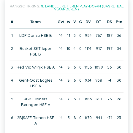
RANGSCHIKKING:
1E LANDELIJKE HEREN PLAY-DOWN (BASKETBAL
VLAANDEREN)
#
Team
GW
W
V
G
DV
DT
DS
Ptn
1
LDP Donza HSE B
14
11
3
0
954
767
187
36
2
Basket SKT Ieper
14
10
4
0
1114
917
197
34
HSE B
3
Red Vic Wilrijk HSE A
14
8
6
0
1155
1099
56
30
4
Gent-Oost Eagles
14
8
6
0
934
938
-4
30
HSE A
5
KBBC Miners
14
7
5
0
886
810
76
26
Beringen HSE A
6
2B|SAFE Tienen HSE
14
5
8
0
870
941
-71
23
A