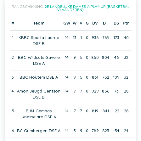
RANGSCHIKKING:
2E LANDELIJKE DAMES A PLAY-UP (BASKETBAL
VLAANDEREN)
#
Team
GW
W
V
G
DV
DT
DS
Ptn
1
KBBC Sparta Laarne
14
13
1
0
936
763
173
40
DSE B
2
BBC Wildcats Gavere
14
9
5
0
850
804
46
32
DSE A
3
BBC Houtem DSE A
14
9
5
0
861
752
109
32
4
Amon Jeugd Gentson
14
7
7
0
929
856
73
28
DSE B
5
BJM-Gembas
14
7
7
0
819
841
-22
28
Knesselare DSE A
6
BC Grimbergen DSE A
14
5
9
0
789
823
-34
24