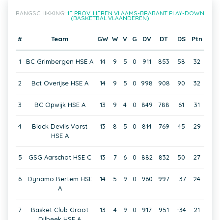
RANGSCHIKKING:
1E PROV. HEREN VLAAMS-BRABANT PLAY-DOWN
(BASKETBAL VLAANDEREN)
#
Team
GW
W
V
G
DV
DT
DS
Ptn
1
BC Grimbergen HSE A
14
9
5
0
911
853
58
32
2
Bct Overijse HSE A
14
9
5
0
998
908
90
32
3
BC Opwijk HSE A
13
9
4
0
849
788
61
31
4
Black Devils Vorst
13
8
5
0
814
769
45
29
HSE A
5
GSG Aarschot HSE C
13
7
6
0
882
832
50
27
6
Dynamo Bertem HSE
14
5
9
0
960
997
-37
24
A
7
Basket Club Groot
13
4
9
0
917
951
-34
21
Dilbeek HSE A