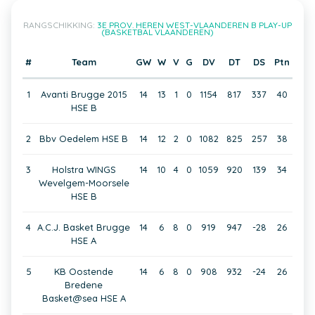
RANGSCHIKKING:
3E PROV. HEREN WEST-VLAANDEREN B PLAY-UP
(BASKETBAL VLAANDEREN)
#
Team
GW
W
V
G
DV
DT
DS
Ptn
1
Avanti Brugge 2015
14
13
1
0
1154
817
337
40
HSE B
2
Bbv Oedelem HSE B
14
12
2
0
1082
825
257
38
3
Holstra WINGS
14
10
4
0
1059
920
139
34
Wevelgem-Moorsele
HSE B
4
A.C.J. Basket Brugge
14
6
8
0
919
947
-28
26
HSE A
5
KB Oostende
14
6
8
0
908
932
-24
26
Bredene
Basket@sea HSE A