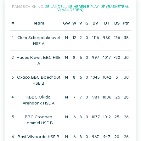
RANGSCHIKKING:
2E LANDELIJKE HEREN B PLAY-UP (BASKETBAL
VLAANDEREN)
#
Team
GW
W
V
G
DV
DT
DS
Ptn
1
Clem Scherpenheuvel
14
12
2
0
1116
980
136
38
HSE A
2
Hades Kiewit BBC HSE
14
8
6
0
997
1017
-20
30
A
3
Oxaco BBC Boechout
14
8
6
0
1045
1042
3
30
HSE B
4
KBBC Okido
14
7
7
0
981
1006
-25
28
Arendonk HSE A
5
BBC Croonen
14
6
8
0
1037
1012
25
26
Lommel HSE B
6
Bavi Vilvoorde HSE B
14
6
8
0
967
947
20
26