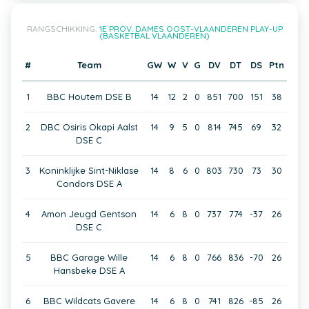
RANGSCHIKKING:
1E PROV. DAMES OOST-VLAANDEREN PLAY-UP
(BASKETBAL VLAANDEREN)
#
Team
GW
W
V
G
DV
DT
DS
Ptn
1
BBC Houtem DSE B
14
12
2
0
851
700
151
38
2
DBC Osiris Okapi Aalst
14
9
5
0
814
745
69
32
DSE C
3
Koninklijke Sint-Niklase
14
8
6
0
803
730
73
30
Condors DSE A
4
Amon Jeugd Gentson
14
6
8
0
737
774
-37
26
DSE C
5
BBC Garage Wille
14
6
8
0
766
836
-70
26
Hansbeke DSE A
6
BBC Wildcats Gavere
14
6
8
0
741
826
-85
26