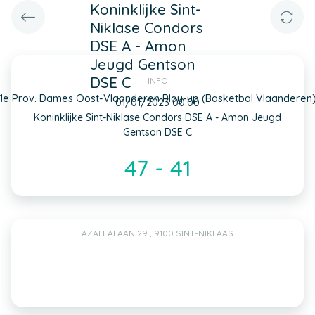
Koninklijke Sint-
Niklase Condors
DSE A - Amon
Jeugd Gentson
DSE C
INFO
1e Prov. Dames Oost-Vlaanderen Play-up (Basketbal Vlaanderen
01/01/2023 00:00
Koninklijke Sint-Niklase Condors DSE A - Amon Jeugd
Gentson DSE C
47 - 41
AZALEALAAN 29 , 9100 SINT-NIKLAAS