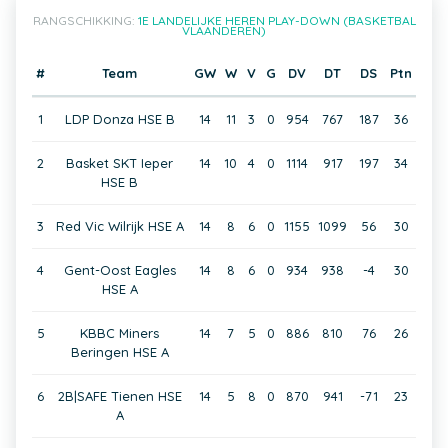
RANGSCHIKKING:
1E LANDELIJKE HEREN PLAY-DOWN (BASKETBAL
VLAANDEREN)
#
Team
GW
W
V
G
DV
DT
DS
Ptn
1
LDP Donza HSE B
14
11
3
0
954
767
187
36
2
Basket SKT Ieper
14
10
4
0
1114
917
197
34
HSE B
3
Red Vic Wilrijk HSE A
14
8
6
0
1155
1099
56
30
4
Gent-Oost Eagles
14
8
6
0
934
938
-4
30
HSE A
5
KBBC Miners
14
7
5
0
886
810
76
26
Beringen HSE A
6
2B|SAFE Tienen HSE
14
5
8
0
870
941
-71
23
A