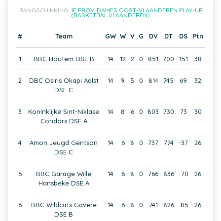
RANGSCHIKKING:
1E PROV. DAMES OOST-VLAANDEREN PLAY-UP
(BASKETBAL VLAANDEREN)
#
Team
GW
W
V
G
DV
DT
DS
Ptn
1
BBC Houtem DSE B
14
12
2
0
851
700
151
38
2
DBC Osiris Okapi Aalst
14
9
5
0
814
745
69
32
DSE C
3
Koninklijke Sint-Niklase
14
8
6
0
803
730
73
30
Condors DSE A
4
Amon Jeugd Gentson
14
6
8
0
737
774
-37
26
DSE C
5
BBC Garage Wille
14
6
8
0
766
836
-70
26
Hansbeke DSE A
6
BBC Wildcats Gavere
14
6
8
0
741
826
-85
26
DSE B