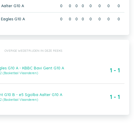
 Aalter G10 A
0
0
0
0
0
0
0
0
 Eagles G10 A
0
0
0
0
0
0
0
0
OVERIGE WEDSTRIJDEN IN DEZE REEKS
les G10 A - KBBC Bavi Gent G10 A
1 - 1
2 (Basketbal Vlaanderen)
t G10 B - e5 Sgolba Aalter G10 A
1 - 1
2 (Basketbal Vlaanderen)