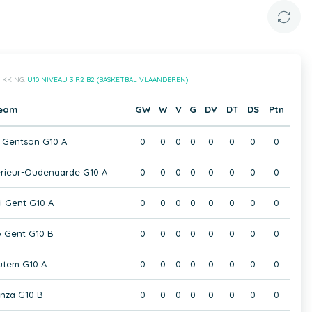
IKKING:
U10 NIVEAU 3 R2 B2 (BASKETBAL VLAANDEREN)
eam
GW
W
V
G
DV
DT
DS
Ptn
Gentson G10 A
0
0
0
0
0
0
0
0
erieur-Oudenaarde G10 A
0
0
0
0
0
0
0
0
 Gent G10 A
0
0
0
0
0
0
0
0
 Gent G10 B
0
0
0
0
0
0
0
0
tem G10 A
0
0
0
0
0
0
0
0
nza G10 B
0
0
0
0
0
0
0
0