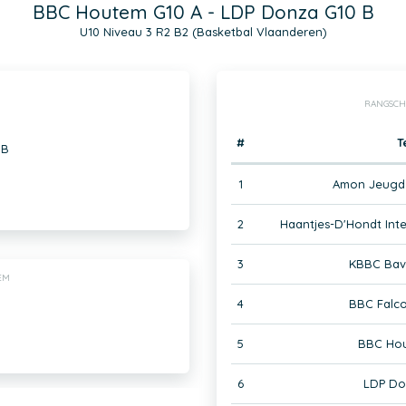
BBC Houtem G10 A - LDP Donza G10 B
U10 Niveau 3 R2 B2 (Basketbal Vlaanderen)
RANGSCH
#
T
 B
1
Amon Jeugd 
2
Haantjes-D'Hondt Int
3
KBBC Bavi
EM
4
BBC Falco
5
BBC Hou
6
LDP Do