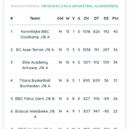
RANGSCHIKKING:
U18 NIVEAU 2 R2 A (BASKETBAL VLAANDEREN)
#
Team
GW
W
V
G
DV
DT
DS
Ptn
1
Koninklijke BBC
14
13
1
0
1018
826
192
40
Oostkamp J18 A
2
BC Asse-Ternat J18 A
14
11
3
0
1038
741
297
36
3
Elite Academy
14
10
4
0
1071
912
159
34
Antwerp J18 A
4
Titans Basketball
14
8
5
1
895
859
36
31
Bonheiden J18 A
5
BBC Falco Gent J18 B
14
6
8
0
827
916
-89
26
6
Bobcat Wielsbeke J18
14
4
9
1
857
947
-90
23
A