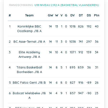
RANGSCHIKKING:
U18 NIVEAU 2 R2 A (BASKETBAL VLAANDEREN)
#
Team
GW
W
V
G
DV
DT
DS
Ptn
1
Koninklijke BBC
14
13
1
0
1018
826
192
40
Oostkamp J18 A
2
BC Asse-Ternat J18 A
14
11
3
0
1038
741
297
36
3
Elite Academy
14
10
4
0
1071
912
159
34
Antwerp J18 A
4
Titans Basketball
14
8
5
1
895
859
36
31
Bonheiden J18 A
5
BBC Falco Gent J18 B
14
6
8
0
827
916
-89
26
6
Bobcat Wielsbeke J18
14
4
9
1
857
947
-90
23
A