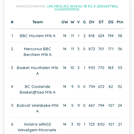
RANGSCHIKKING:
U16 MEISJES NIVEAU 1B R2 A (BASKETBAL
VLAANDEREN)
#
Team
GW
W
V
G
DV
DT
DS
Ptn
1
BBC Houtem M16 A
14
11
1
2
818
624
194
38
2
Mercurius BBC
14
11
3
0
872
701
171
36
Berchem M16 A
3
Basket Houthalen M16
14
10
3
1
953
770
183
35
A
4
BC Oostende
14
9
5
0
754
672
82
32
Basket@Sea M16 A
5
Bobcat Wielsbeke M16
14
5
9
0
667
794
-127
24
A
6
Holstra WINGS
14
3
10
1
723
850
-127
21
Wevelgem-Moorsele