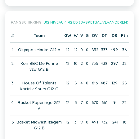
RANGSCHIKKING:
U12 NIVEAU 4 R2 B3 (BASKETBAL VLAANDEREN)
#
Team
GW
W
V
G
DV
DT
DS
Ptn
1
Olympos Marke G12 A
12
12
0
0
832
333
499
36
2
Kon BBC De Panne
12
10
2
0
735
438
297
32
vzw G12 B
3
House Of Talents
12
8
4
0
616
487
129
28
Kortrijk Spurs G12 G
4
Basket Poperinge G12
12
5
7
0
670
661
9
22
A
5
Basket Midwest Izegem
12
3
9
0
491
732
-241
18
G12 B